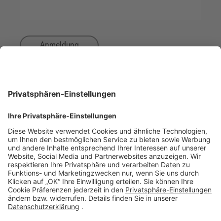
Anmeldung
Hinweis zur Chargennummer:
Die Chargennummer ist folgendermaßen aufgebaut:
Pen
: IL111111 (beginnt z.B. mit IL22… für das Jahr 2022)
Spritze
: 7 oder 8-stellige Zahlenreihenfolge
DOWNLOADS
KONTAKT
Broschüre: Gastroenterologische Erkrankungen