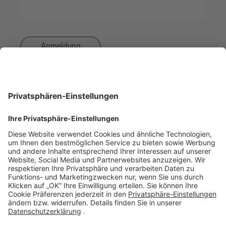
Anmeldung
Hinweis zur Chargennummer:
Die Chargennummer ist folgendermaßen aufgebaut:
Pen
: IL111111 (beginnt z.B. mit IL22… für das Jahr 2022)
Spritze
: 7 oder 8-stellige Zahlenreihenfolge
DOWNLOADS
KONTAKT
Broschüre: Gastroenterologische Erkrankungen